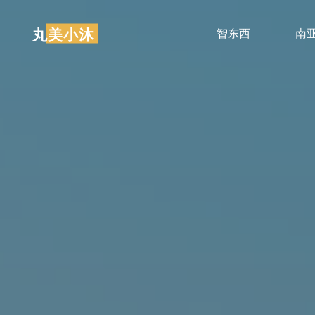
跳
至
丸美小沐
智东西
南
内
容