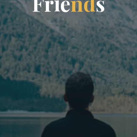
F
r
i
e
n
d
s