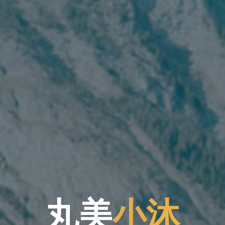
丸
美
小
沐