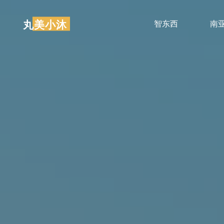
跳
至
丸美小沐
智东西
南
内
容