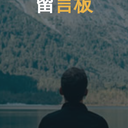
留
言
板