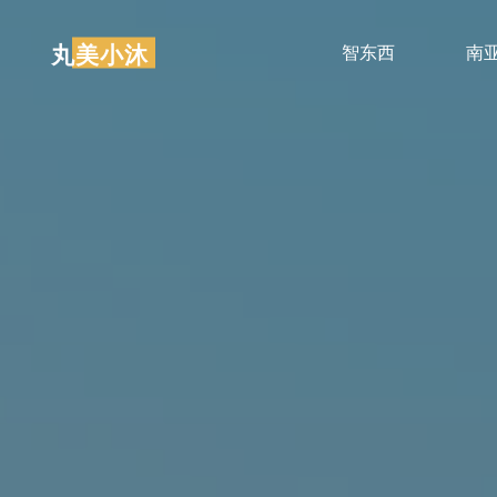
跳
至
丸美小沐
智东西
南
内
容