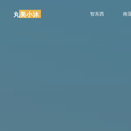
跳
至
丸美小沐
智东西
南
内
容