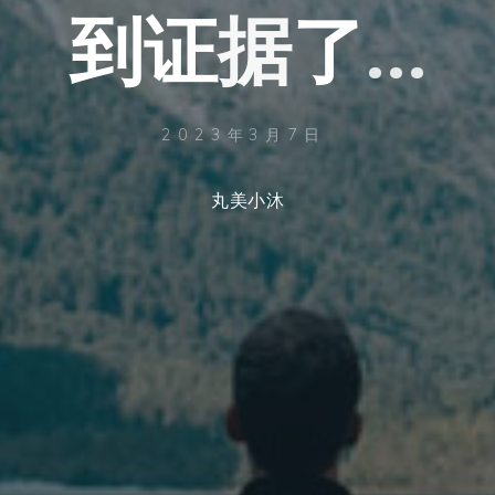
到
证
据
了
…
2023年3月7日
丸美小沐