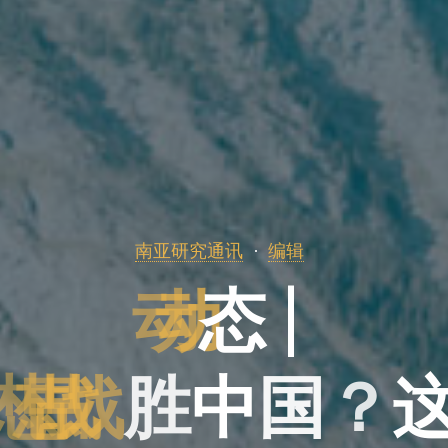
南亚研究通讯
编辑
动
态
|
想
战
中
胜
中
国
？
下