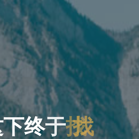
这
下
终
于
找