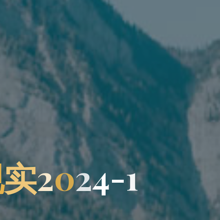
现
实
2
0
2
4
-
1