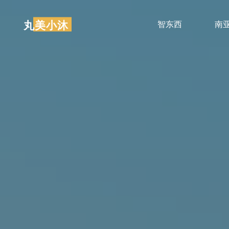
跳
至
丸美小沐
智东西
南
内
容