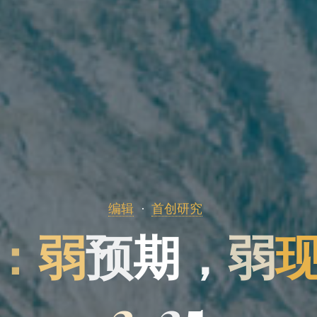
编辑
首创研究
：
弱
预
期
，
弱
2
-
2
5