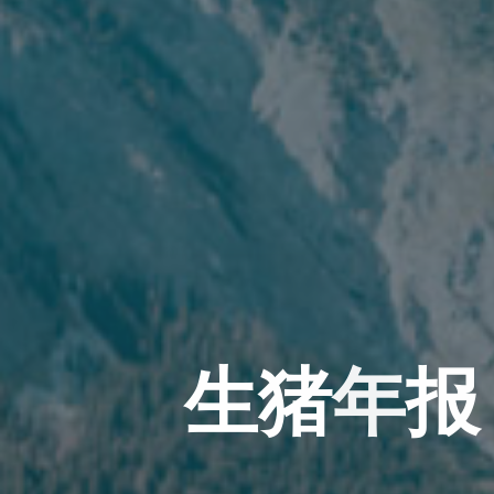
生
猪
年
报