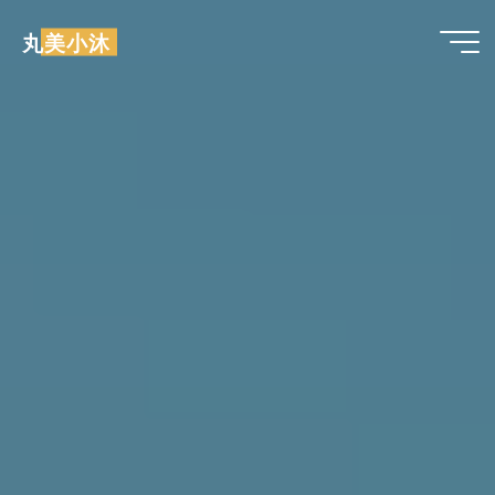
跳
丸美小沐
至
内
容