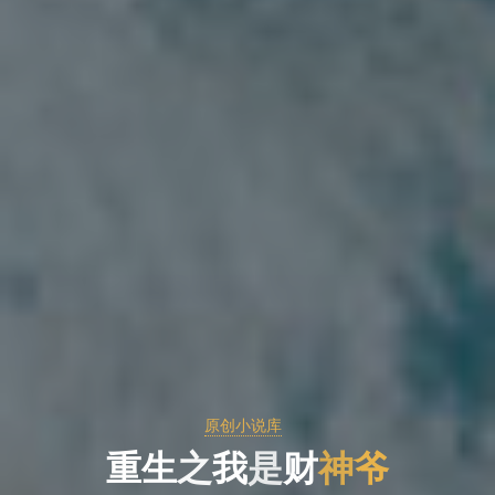
原创小说库
重
生
之
我
是
是
财
神
爷