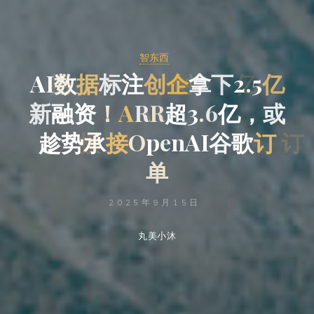
智东西
A
I
数
据
标
注
创
企
拿
下
2
.
5
亿
新
融
资
！
A
R
R
超
3
.
6
亿
，
或
趁
势
承
接
O
p
e
n
A
I
谷
歌
订
单
2025年9月15日
丸美小沐