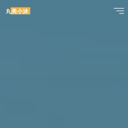
跳
丸美小沐
至
内
容