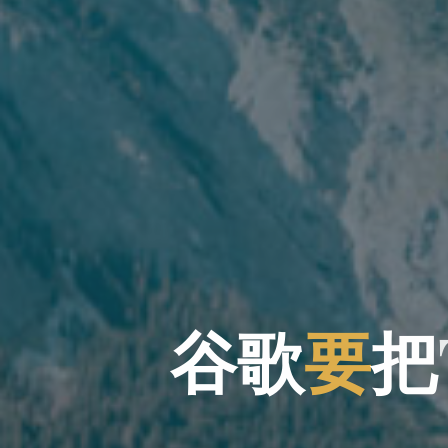
谷
歌
要
把