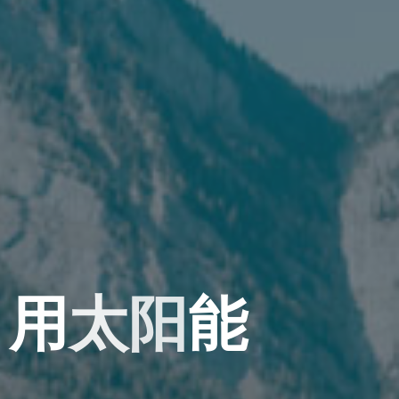
，
用
太
阳
能