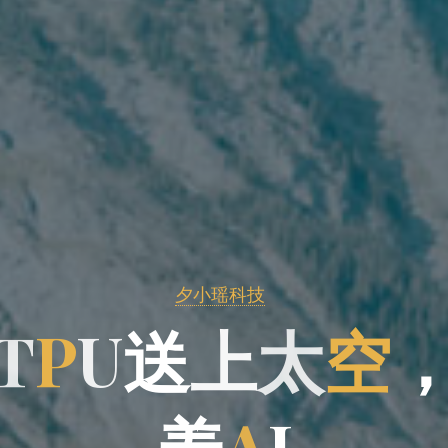
夕小瑶科技
T
P
U
送
上
太
空
养
A
I