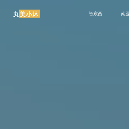
跳
至
丸美小沐
智东西
南
内
容