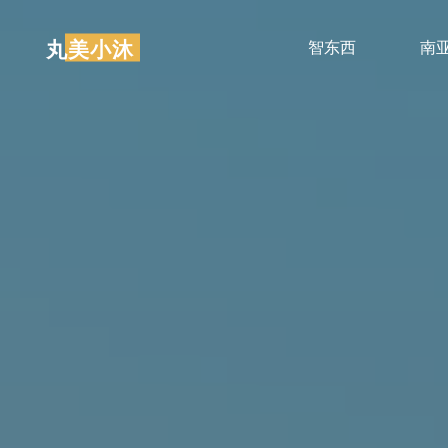
跳
至
丸美小沐
智东西
南
内
容