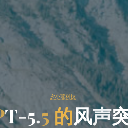
夕小瑶科技
P
T
-
5
.
5
的
风
声