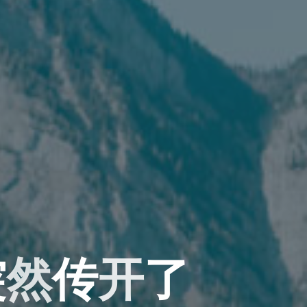
突
然
传
开
了