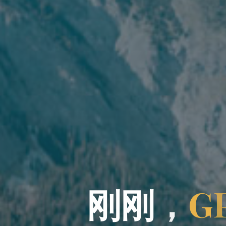
刚
刚
，
G