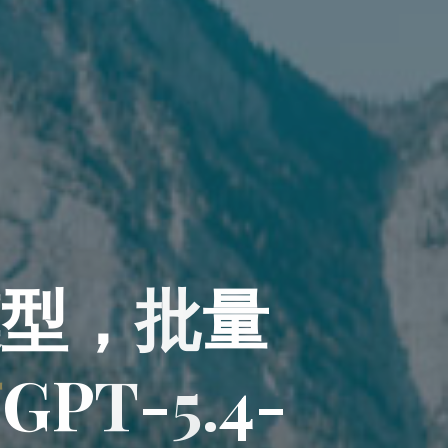
模
型
模
，
批
，
量
有
G
P
T
-
-
5
.
4
-