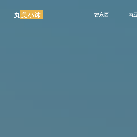
跳
至
丸美小沐
智东西
南
内
容