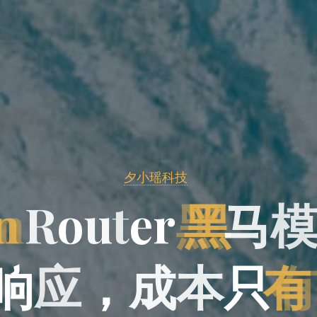
夕小瑶科技
n
R
o
u
t
t
e
r
黑
马
响
应
，
成
本
只