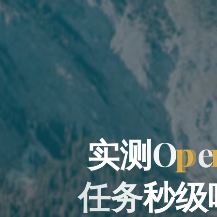
测
实
测
O
p
e
任
务
秒
级