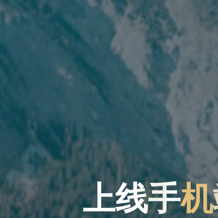
上
线
手
机