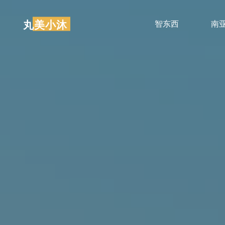
跳
至
丸美小沐
智东西
南
内
容