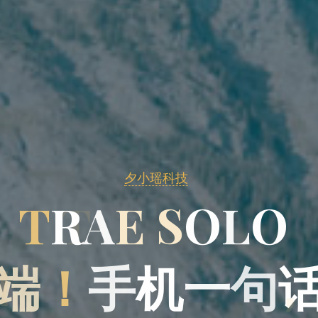
夕小瑶科技
T
R
A
E
S
O
L
O
端
！
手
机
一
句