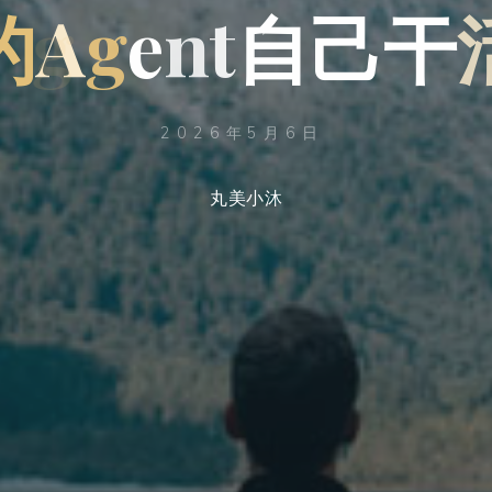
的
A
g
e
n
t
自
己
干
2026年5月6日
丸美小沐