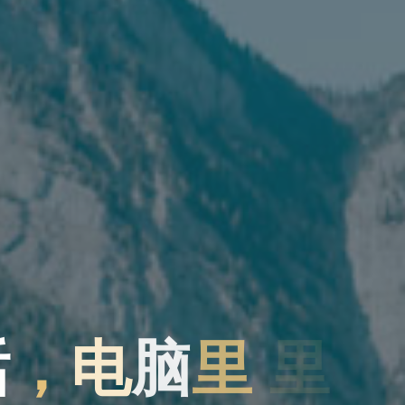
话
，
电
脑
里