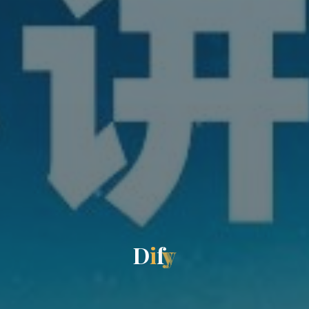
D
i
f
y