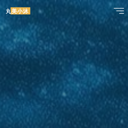
跳
丸美小沐
至
内
容