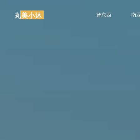
跳
至
丸美小沐
智东西
南
内
容