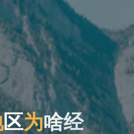
地
区
为
啥
啥
经