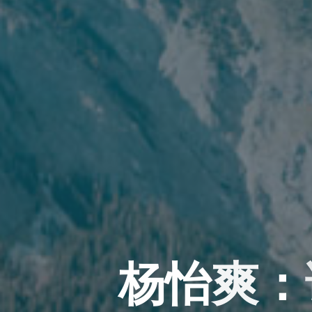
杨
怡
爽
：