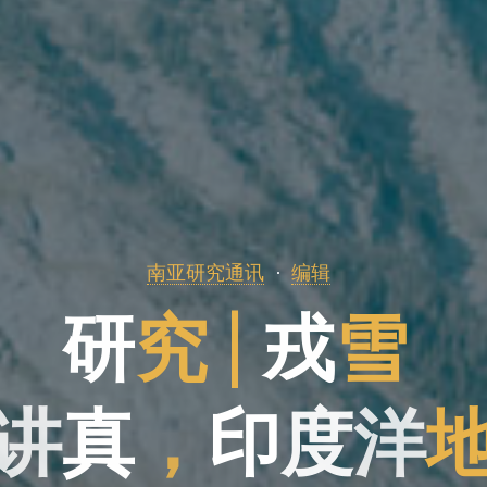
南亚研究通讯
编辑
研
究
|
戎
雪
讲
真
，
印
度
度
洋