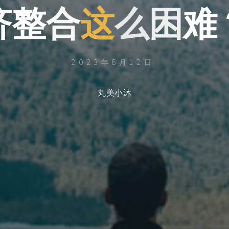
济
整
合
合
这
么
困
难
难
2023年6月12日
丸美小沐