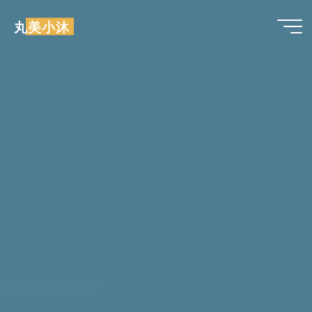
跳
丸美小沐
至
内
容