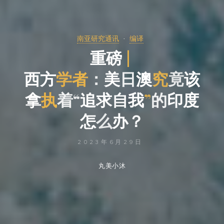
南亚研究通讯
编译
重
重
磅
|
西
方
方
学
者
：
美
日
澳
究
竟
该
拿
执
着
“
追
追
求
自
我
我
”
的
印
度
怎
么
办
？
2023年6月29日
丸美小沐