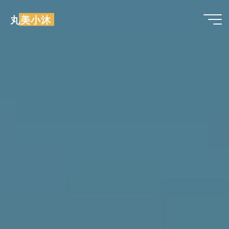
跳
丸美小沐
至
内
容