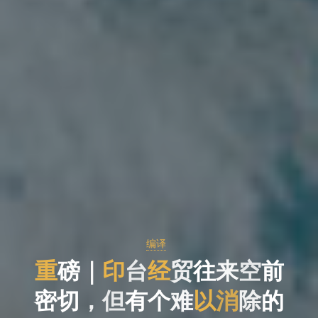
编译
重
磅
｜
｜
印
台
经
贸
往
来
空
空
前
前
密
切
，
但
有
个
难
难
以
消
除
的