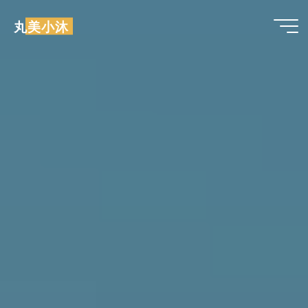
跳
丸美小沐
至
内
容