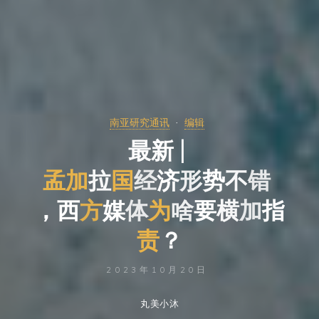
南亚研究通讯
编辑
最
新
|
孟
加
拉
国
经
经
济
形
势
不
错
，
西
西
方
媒
体
为
啥
要
横
加
指
指
责
？
2023年10月20日
丸美小沐