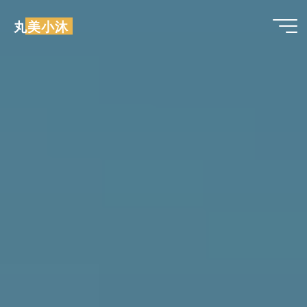
跳
丸美小沐
至
内
容