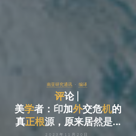
南亚研究通讯
编译
评
论
论
|
美
学
者
：
印
加
外
交
交
危
机
的
真
正
根
源
源
，
原
来
居
然
是
…
…
2023年11月20日