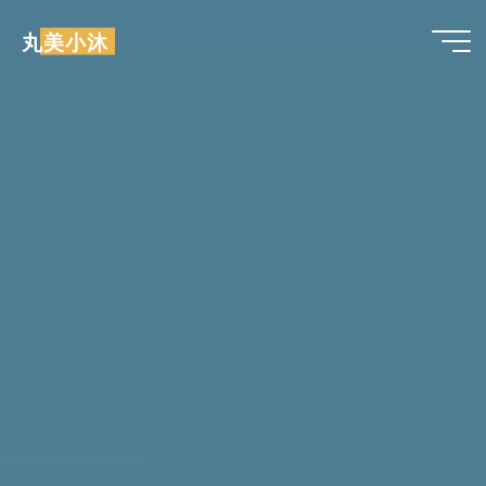
跳
丸美小沐
至
内
容