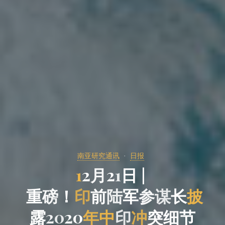
南亚研究通讯
日报
1
2
月
2
1
日
|
重
磅
！
印
前
陆
军
参
谋
长
披
露
2
0
2
0
年
中
印
冲
突
细
节