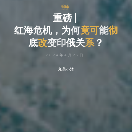
编译
重
磅
|
红
海
危
机
，
为
何
竟
可
能
彻
底
改
变
印
俄
关
系
？
2024年4月22日
丸美小沐