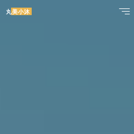
跳
丸美小沐
至
内
容