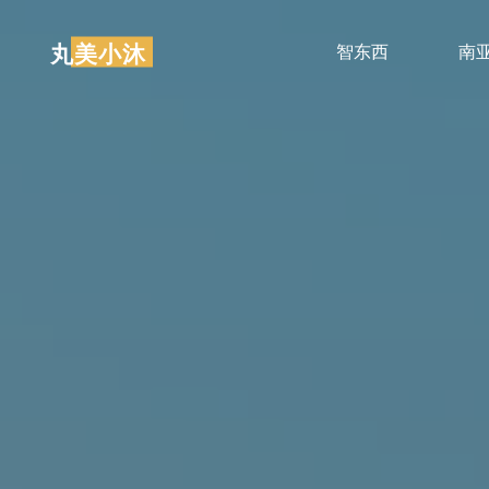
跳
至
丸美小沐
智东西
南
内
容