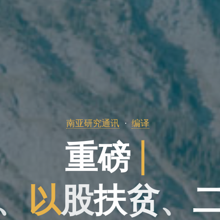
南亚研究通讯
编译
重
磅
|
、
以
股
扶
贫
、