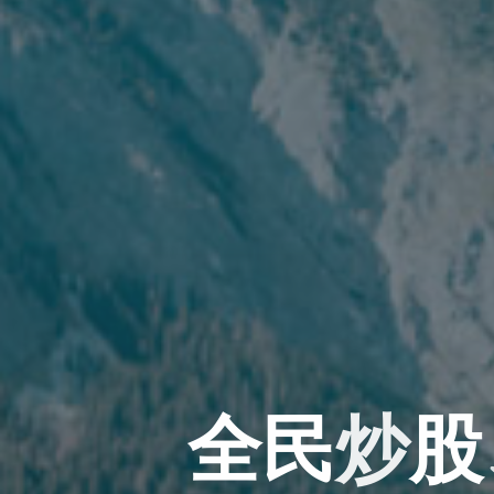
全
民
炒
股