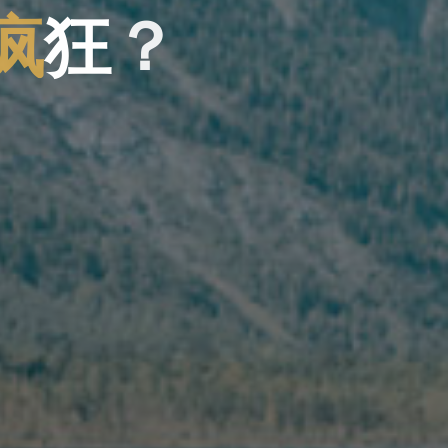
疯
狂
？