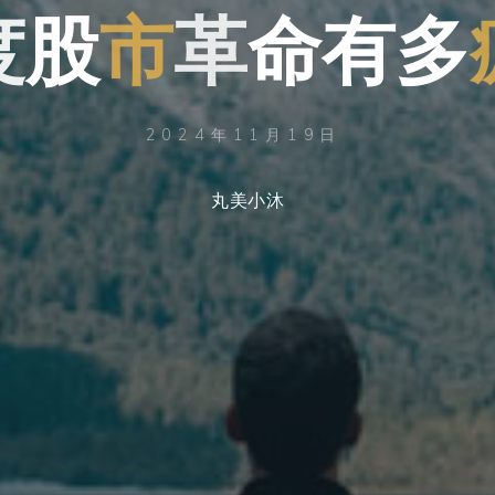
度
股
市
革
命
有
多
2024年11月19日
丸美小沐