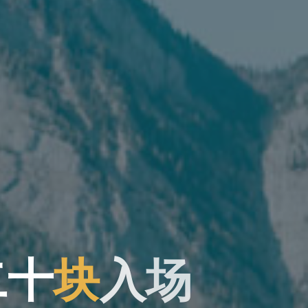
二
十
块
入
场