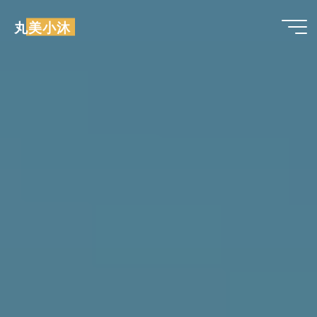
跳
丸美小沐
至
内
容