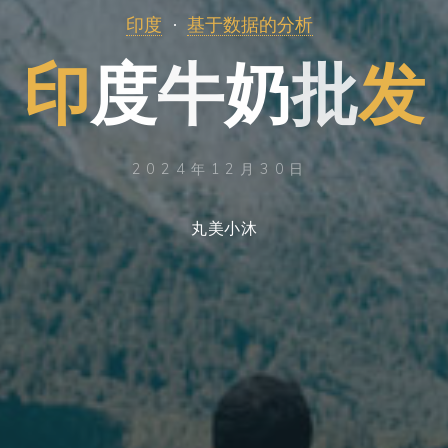
印度
基于数据的分析
印
度
牛
奶
批
发
2024年12月30日
丸美小沐