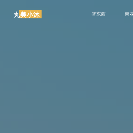
跳
至
丸美小沐
智东西
南
内
容