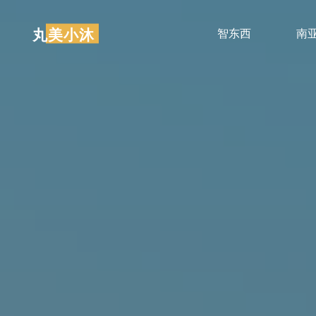
跳
至
丸美小沐
智东西
南
内
容