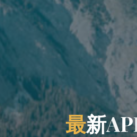
最
新
A
P