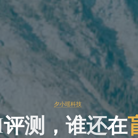
夕小瑶科技
I
评
测
，
谁
还
在