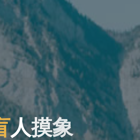
盲
人
摸
象