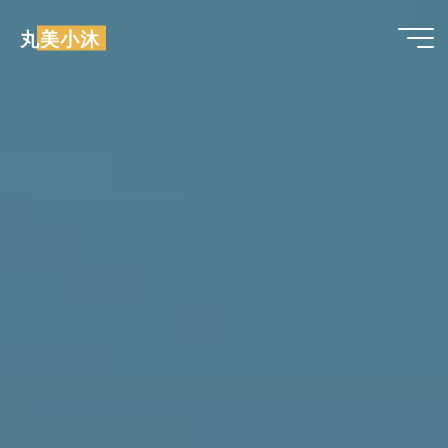
跳
丸美小沐
至
内
容