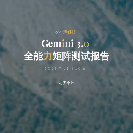
夕小瑶科技
G
e
m
i
n
i
3
.
0
全
能
力
矩
阵
测
试
报
告
2025年11月19日
丸美小沐