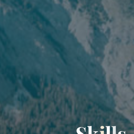
S
k
i
l
l
s