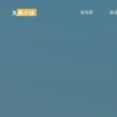
跳
至
丸美小沐
智东西
南
内
容