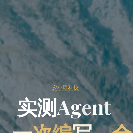
夕小瑶科技
实
测
A
g
e
n
t
，
一
次
编
写
，
全