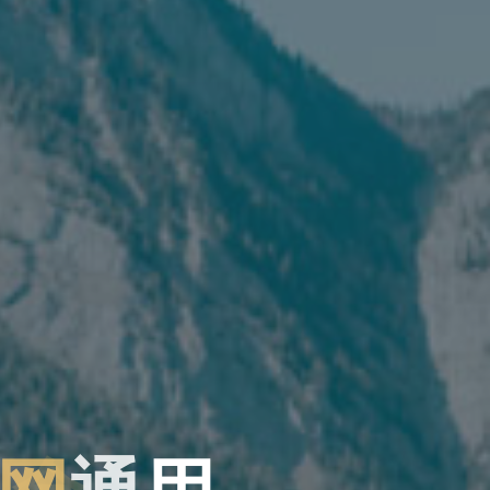
网
通
用