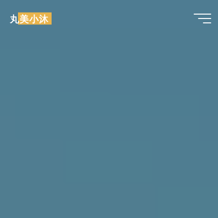
跳
丸美小沐
至
内
容