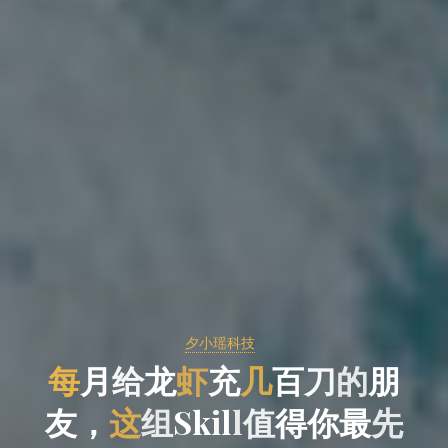
夕小瑶科技
每
月
给
给
龙
虾
充
几
百
刀
的
朋
友
，
这
组
组
S
k
i
l
l
l
值
得
你
最
先
先