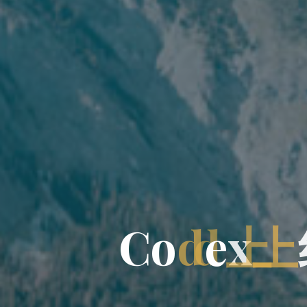
C
o
d
e
x
上