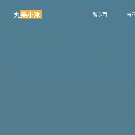
跳
至
丸美小沐
智东西
南
内
容