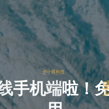
夕小瑶科技
线
手
机
端
啦
！
用