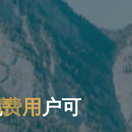
免
费
用
户
可