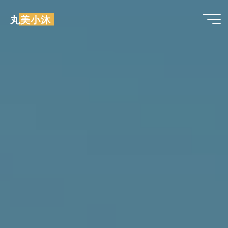
跳
丸美小沐
至
内
容