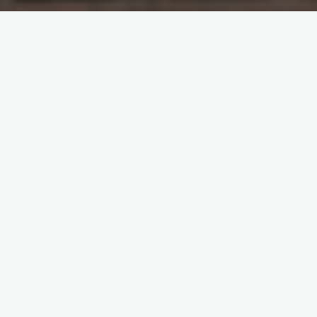
原创部分
智东西
南亚研究通讯编译
南亚研究通讯日报
印度相关研究
基于数据的分析
夕小瑶科技
南亚研究通讯
日报
9月4日｜印学者：中非合作如火