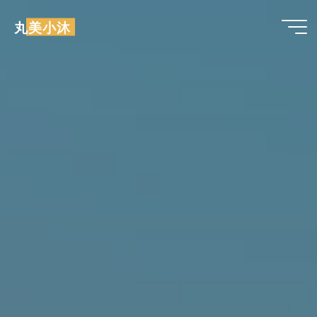
跳
丸美小沐
至
内
容