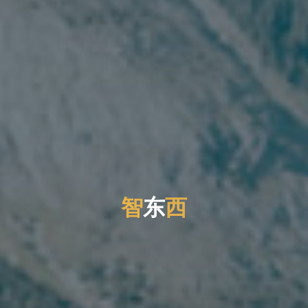
智
东
西