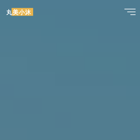
跳
丸美小沐
至
内
容