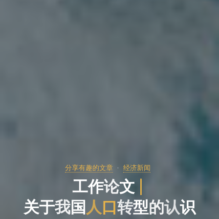
分享有趣的文章
经济新闻
工
作
论
文
|
关
于
我
国
人
口
转
型
的
认
识