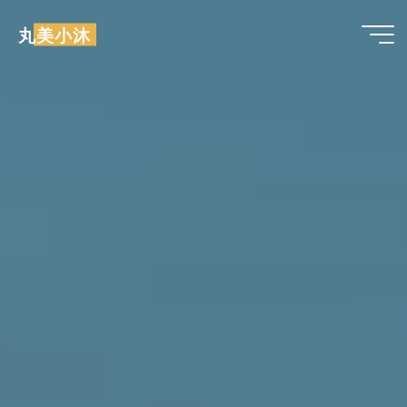
跳
丸美小沐
至
内
容