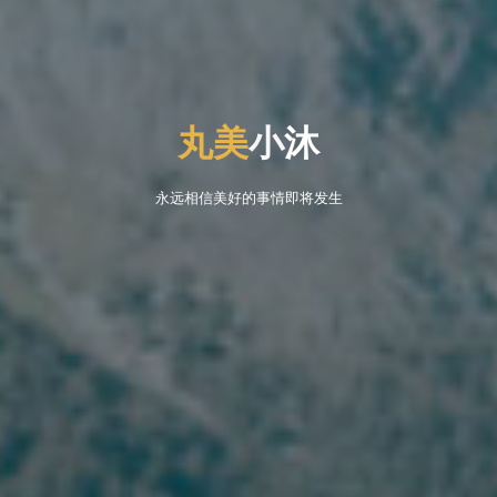
丸
美
小
沐
沐
永远相信美好的事情即将发生