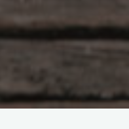
原创部分
智东西