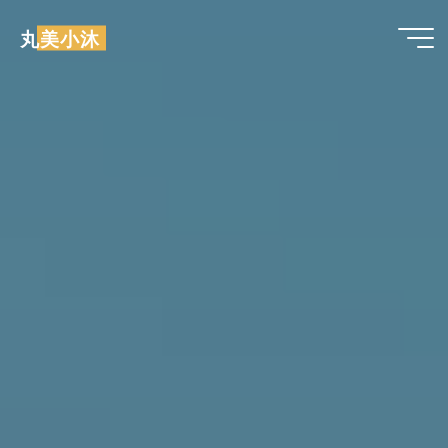
跳
丸美小沐
至
内
容