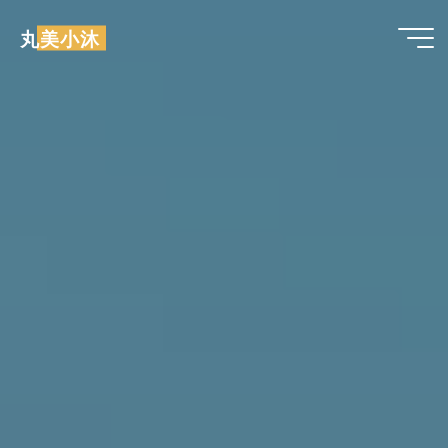
跳
丸美小沐
至
内
容