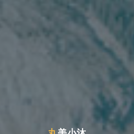
丸
美
小
小
沐