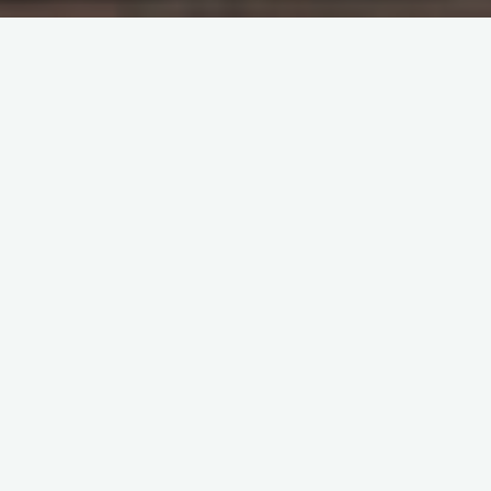
原创部分
智东西
南亚研究通讯编译
南亚研究通讯日报
印度相关研究
基于数据的分析
夕小瑶科技
编译
重磅 | 亲历：富士康怎样利用中国