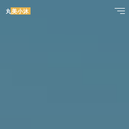
跳
丸美小沐
至
内
容