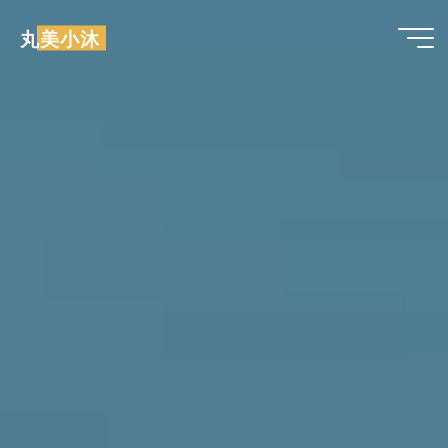
跳
丸美小沐
至
内
容