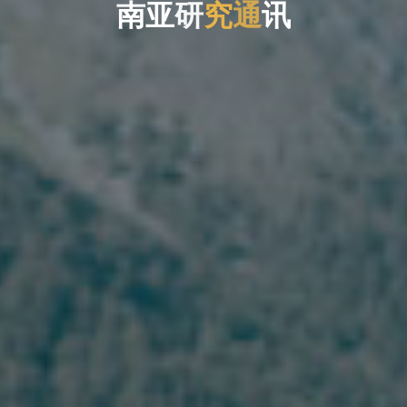
南
南
亚
亚
研
究
通
讯